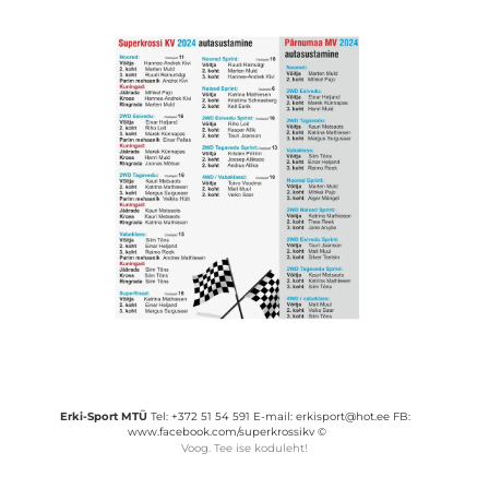
Erki-Sport MTÜ
Tel: +372 51 54 591 E-mail: erkisport@hot.ee FB:
www.facebook.com/superkrossikv ©
Voog. Tee ise koduleht!